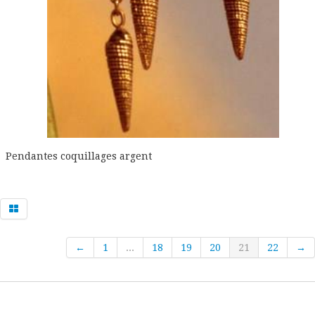
Pendantes coquillages argent
←
1
...
18
19
20
21
22
→