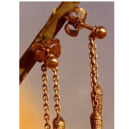
Tee shirts
Le Cuir
Les bijoux
Stylos
Les poteries
Album photo
Tableau toile de jute
Les dessins
Peintures sur papier peint