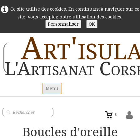
Ce site utilise des cookies. En continuant à naviguer sur ce
site, vous acceptez notre utilisation des cookies.
Personnaliser
OK
Art'isul
L'Artisanat Cors
Menu
Accueil
0
Statuettes argile
Boucles d'oreille
Couteaux Corses