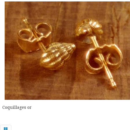
Tee shirts
Le Cuir
Les bijoux
Stylos
Les poteries
Album photo
Tableau toile de jute
Les dessins
Peintures sur papier peint
Coquillages or