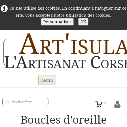
Ce site utilise des cookies. En continuant à naviguer sur ce
site, vous acceptez notre utilisation des cookies.
Personnaliser
OK
Art'isul
L'Artisanat Cors
Menu
Accueil
0
Statuettes argile
Boucles d'oreille
Couteaux Corses