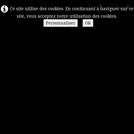
10 / 14
Ce site utilise des cookies. En continuant à naviguer sur ce
site, vous acceptez notre utilisation des cookies.
Personnaliser
OK
Art'isul
L'Artisanat Cors
Menu
Accueil
0
Statuettes argile
Présentation de la
Couteaux Corses