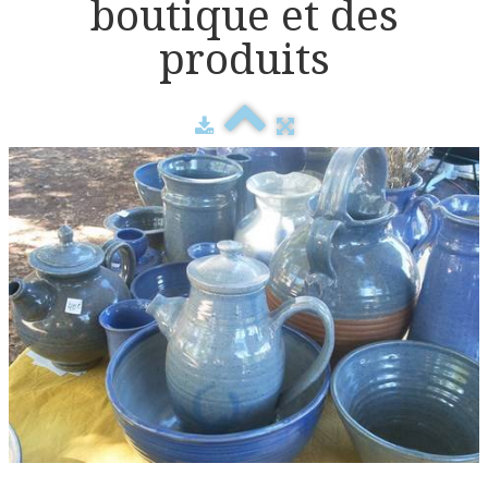
boutique et des
Tee shirts
produits
Le Cuir
Les bijoux
Stylos
Les poteries
Album photo
Tableau toile de jute
Les dessins
Peintures sur papier peint