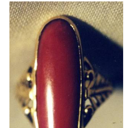
Tee shirts
Le Cuir
Les bijoux
Stylos
Les poteries
Album photo
Tableau toile de jute
Les dessins
Peintures sur papier peint